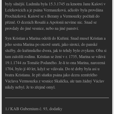
byly silnější. Ludmila byla 15.3.1745 za kmotru Janu Kašovi v
Lelekovicích a je psána Vermauzková, ačkoliv byla provdána
Procházková. Kašové se s Berany a Vermouzky počítali do
přízně. O dcerách Rosalii a Apolonii nevíme nic. Snad se
provdaly do jiné vesnice, nebo na jiné panství.
Syn Kristian a Marina odešli do Kuřimi. Snad musel Kristian a
jeho sestra Marina po otcově smrti, jako sirotci, do panské
služby, do kuřimského dvora, jak to tehdy bylo zvykem. Oba si
tam založili rodinu. Kristian se žení v r. 1735, Marina se vdává
19.1.1744 za Tomáše Podaného. Je-li to ona Marina, narozená
1704, bylo jí 40 let, když se vdávala. Do té doby byla asi u
bratra Kristiana. Je při sňatku psána jako dcera zemřelého
Václava Vermouzka z vesnice Skalička, ale tam žádný Václav
nikdy nebyl. Je to zřejmě omyl.
1./ KAB Gubernium č. 93, dodatky