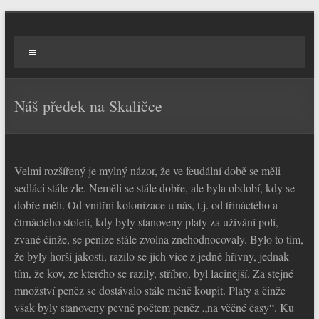
Skip
to
Kronika
content
Menu
rodu
Vermou(zs)ků
Náš předek na Skaličce
Velmi rozšířený je mylný názor, že ve feudální době se měli
sedláci stále zle. Neměli se stále dobře, ale byla období, kdy se
dobře měli. Od vnitřní kolonizace u nás, t.j. od třináctého a
čtrnáctého století, kdy byly stanoveny platy za užívání polí,
zvané činže, se peníze stále zvolna znehodnocovaly. Bylo to tím,
že byly horší jakosti, razilo se jich více z jedné hřivny, jednak
tím, že kov, ze kterého se razily, stříbro, byl lacinější. Za stejné
množství peněz se dostávalo stále méně koupit. Platy a činže
však byly stanoveny pevně počtem peněz „na věčné časy“. Ku