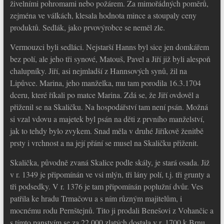
živelními pohromami nebo požárem. Za mimořádných poměrů,
zejména ve válkách, klesala hodnota mince a stoupaly ceny
produktů. Sedlák, jako prvovýrobce se neměl zle.
Vermouzci byli sedláci. Nejstarší Hanns byl sice jen domkářem
bez polí, ale jeho tři synové, Matouš, Pavel a Jiří již byli alespoň
chalupníky. Jiří, asi nejmladší z Hannsových synů, žil na
Lipůvce. Marina, jeho manželka, mu tam porodila 16.3.1704
dceru, které říkali po matce Marina. Zdá se, že Jiří ovdověl a
přiženil se na Skaličku. Na hospodářství tam není psán. Možná
si vzal vdovu a majetek byl psán na děti z prvního manželství,
jak to tehdy bylo zvykem. Snad měla v druhé Jiříkově ženitbě
prsty i vrchnost a na její přání se musel na Skaličku přiženit.
Skalička, původně zvaná Skalice podle skály, je stará osada. Již
v r. 1349 je připomínán ve vsi mlýn, tři lány polí, t.j. tři grunty a
tři podsedky. V r. 1376 je tam připomínán poplužní dvůr. Ves
patřila ke hradu Trmačovu a s ním různým majitelům, i
mocnému rodu Pernštejnů. Tito ji prodali Benešovi z Vohančic a
s tímto panstvím se za 22 000 zlatých dostala v r. 1700 k Brnu.