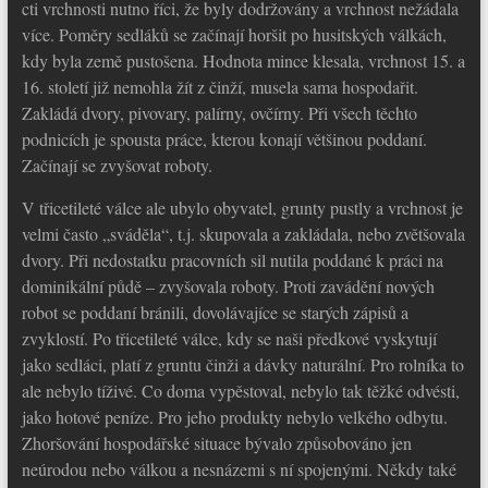
cti vrchnosti nutno říci, že byly dodržovány a vrchnost nežádala
více. Poměry sedláků se začínají horšit po husitských válkách,
kdy byla země pustošena. Hodnota mince klesala, vrchnost 15. a
16. století již nemohla žít z činží, musela sama hospodařit.
Zakládá dvory, pivovary, palírny, ovčírny. Při všech těchto
podnicích je spousta práce, kterou konají většinou poddaní.
Začínají se zvyšovat roboty.
V třicetileté válce ale ubylo obyvatel, grunty pustly a vrchnost je
velmi často „sváděla“, t.j. skupovala a zakládala, nebo zvětšovala
dvory. Při nedostatku pracovních sil nutila poddané k práci na
dominikální půdě – zvyšovala roboty. Proti zavádění nových
robot se poddaní bránili, dovolávajíce se starých zápisů a
zvyklostí. Po třicetileté válce, kdy se naši předkové vyskytují
jako sedláci, platí z gruntu činži a dávky naturální. Pro rolníka to
ale nebylo tíživé. Co doma vypěstoval, nebylo tak těžké odvésti,
jako hotové peníze. Pro jeho produkty nebylo velkého odbytu.
Zhoršování hospodářské situace bývalo způsobováno jen
neúrodou nebo válkou a nesnázemi s ní spojenými. Někdy také