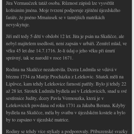
Jíra Vermaučzek tatáž osoba. Různost zápisů lze vysvětlit
kolísáním jména. Moje tvrzení podporuje zjištění újezdského
faráře, že jméno Mrnaiusek se v tamějších matrikách
nevyskytuje.
Jiří měl tedy 5 dětí v období 12 let. Jíra je psán na Skaličce, ale
nebyl majitelem usedlosti, není zapsán v urbáři. Zemřel mlád, ve
věku 45 let dne 14.7.1716. Je-li údaj o jeho věku při úmrtí
správný, tak se narodil v roce 1671.
Rodina na Skaličce nezakotvila. Dcera Ludmila se vdává v
březnu 1734 za Matěje Procházku z Lelekovic. Sňatek měli na
Lipůvce, kam tehdy Lelekovice farností patřily. Bylo jí tehdy 22
až 28 let. Sirotek Ludmila bydlela asi v Lelekovicích, snad u své
sestřenice Judity, dcery Pavla Vermouzka, která je v
Lelekovicích provdána od roku 1731 za Jakuba Berana. Kdyby
bydlela na Skaličce, měla by svatbu v újezdském kostele a bylo
by to zapsáno v újezdské matrice.
Rodiny se tehdy více stýkaly a podporovaly. Příbuzenské svazky