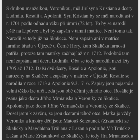
S druhou manželkou, Veronikou, měl Jiří syna Kristiana a dcery
Ludmilu, Rosalii a Apolonii. Syn Kristian by se měl narodit asi v
r. 1701 podle odhadu věku při úmrtí (72 let). To by se narodil
ještě na Lipůvce a byl by zapsán v tamní matrice. Není tomu tak.
Narodil se tedy již na Skaličce. Není zapsán ani v matrice
farního úřadu v Újezdě u Černé Hory, kam Skalička farností
patřila, protože tam matriky začínají až v r. 1712. Podobně tam
není zapsána ani dcera Ludmila. Oba se tedy narodili mezi léty
1705 až 1712. Další dvě dcery, Rosalie a Apolonie, jsou
narozeny na Skaličce a zapsány v matrice v Újezdě. Rosalie se
narodila v roce 1713 a Apolonie 9.3.1716. Zápisy jsou nejasné a
velmi těžko lze určit, zda jsou obě dětmi jednoho otce. Rosálie je
psána jako dcera Jiřího Mrniauska a Veroniky ze Skalice.
Apolonie jako dcera Jiřího Vermaučzka a Veroniky ze Skalice.
Došel jsem k závěru, že jsou dcerami téhož otce. Matka je vždy
Veronika a kmotry dětí jsou: Matouš Serzaunek (Zrzaunek) ze
Skaličky a Magdalena Trtiliana z Lažan a podruhé Vít Trtílek z
Lažan a Marie Zržaunková ze Skaličky. Je tedy Jíra Mrnaiusek a