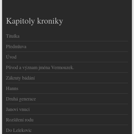
Kapitoly kroniky
Titulka
Předmluva
Úvod
Původ a význam jména Vermouzek.
Zákruty bádání
Hanns
Druhá generace
Janovi vnuci
Rozšíření rodu
Do Lelekovic