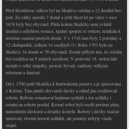
Před třicetiletou válkou byl na Skaličce celolán a 12 domků bez
polí. Za války zpustlo 7 domů a ještě třicet let po válce v roce
1678 byly bez obyvatel. Půda kolem Skaličky není zvláště
úrodná a odlehlost vesnice, špatné spojení se světem, nelákala k
novému osazení pustých domů. V r. 1716 tam byly 2 pololány a
12 chalupníků, celkem 14 osedlých /1/. Roku 1793 bylo na
Skaličce 16 domů se 78 obyvateli. Domů přibylo tím, že celolán
byl rozdělen na 5 malých usedlostí. V polovině 18. století lidé
nestáli o velké majetky, protože bývaly zatíženy velkými
robotami a daněmi.
Od r. 1700 patří Skalička k brněnskému panství a je spravována
z Kuřimi. Tam platili obyvatelé dávky a odtud jim rozdělovali
robotu. Robotu oznamoval hejtman rychtáři a ten sedláky i
ostatní na robotu posílal. Kromě robot byli osedlí povinni platy,
naturálními dávkami a desátky kostelu. Roboty i dávky značně
snižovaly životní úroveň sedláků, ale poměry nebyly všude
stejné.