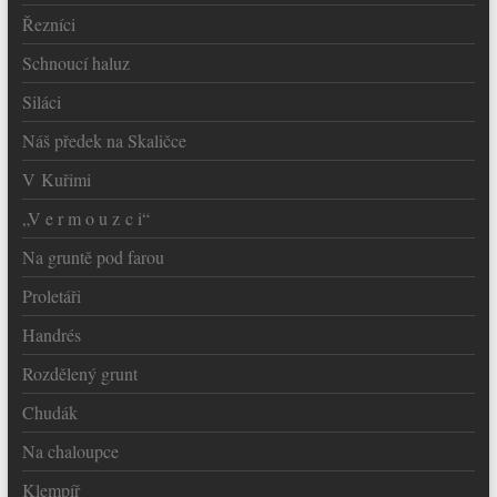
Řezníci
Schnoucí haluz
Siláci
Náš předek na Skaličce
V Kuřimi
„V e r m o u z c i“
Na gruntě pod farou
Proletáři
Handrés
Rozdělený grunt
Chudák
Na chaloupce
Klempíř